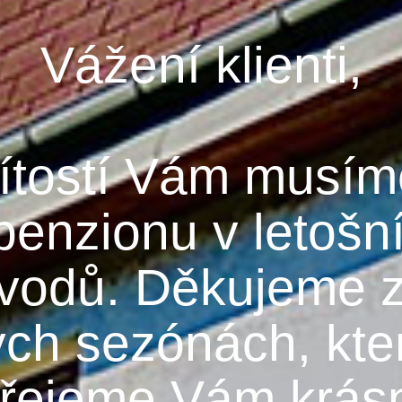
Vážení klienti,
lítostí Vám musí
penzionu v letošn
vodů. Děkujeme z
ých sezónách, kter
řejeme Vám krásn