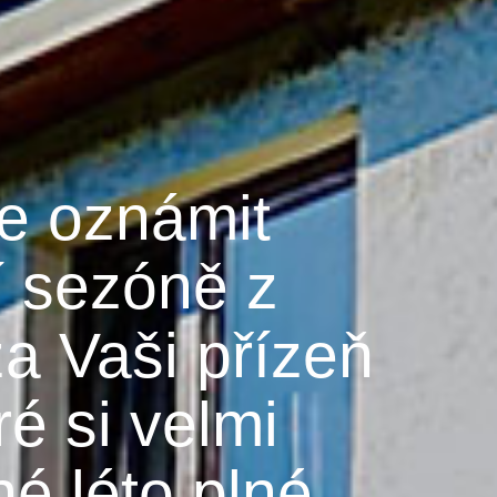
me oznámit
í sezóně z
a Vaši přízeň
é si velmi
é léto plné