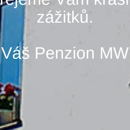
zážitků.
Váš Penzion MW