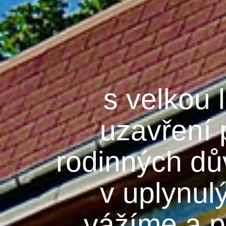
s velkou 
uzavření 
rodinných dů
v uplynul
vážíme a p